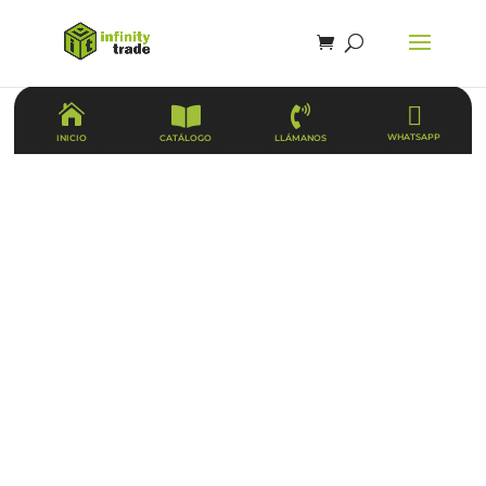




WHATSAPP
CATÁLOGO
LLÁMANOS
INICIO