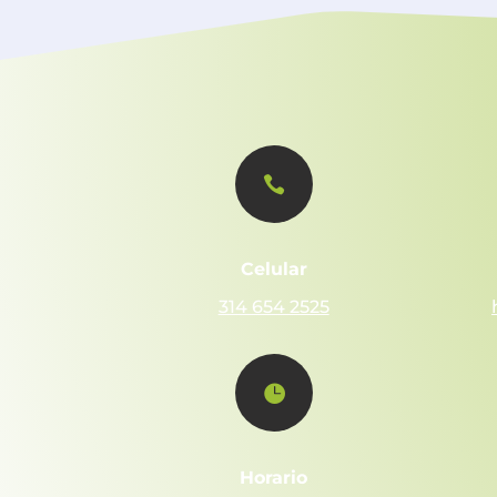

Celular
314 654 2525

Horario