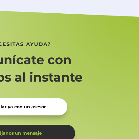
CESITAS AYUDA?
nícate con
s al instante
lar ya con un asesor
éjanos un mensaje