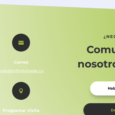
¿NE

Comu
nosotro
Correo
hola@infinitytrade.co
Hab

D
Programar Visita