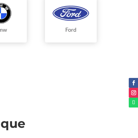
mw
Ford
 que