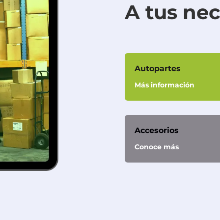
A tus ne
Autopartes
Más información
Accesorios
Conoce más