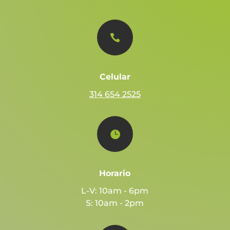

Celular
314 654 2525

Horario
L-V: 10am - 6pm
S: 10am - 2pm