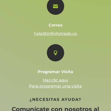

Correo
hola@infinitytrade.co

Programar Visita
Haz clic aquí
Para programar una visita
¿NECESITAS AYUDA?
Comunícate con nosotros al